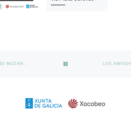
Un año más la Asociación
Cultural Amigos Camiño
Mozárabe – Vía Plata
Ourense participa con un
stand en la Feria Internacional
de Turismo Gastronómico
XANTAR que […]
VOLVER A LA LISTA DE 
CONFERENCIA SOBRE EL CAMINO VÍA PLATA-CAMINO MOZÁRABE EN SAN CRISTÓBAL DE CEA.