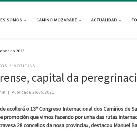
NES SOMOS
CAMINO MOZARABE
ACTUALIDAD
FO
cobea no 2023
TOS
NOTICIAS
rense, capital da peregrinac
min
|
Publicada
26/05/2021
de acollerá o 13º Congreso Internacional dos Camiños de Sant
 e promoción que vimos facendo por unha das rutas internac
ravesa 28 concellos da nosa provincia», destacou Manuel Bal