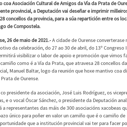
o coa Asociación Cultural de Amigos da Vía da Prata de Oure
ente provincial, a Deputación vai deseñar e imprimir milleir
28 concellos da provincia, para a súa repartición entre os lo
ago de Compostela.
se, 26 de maio de 2021.-
A cidade de Ourense converterase n
tivo da celebración, do 27 ao 30 de abril, do 13º Congreso
rmitirá visibilizar o labor de apoio e promoción que vimos 
camiño como é a Vía da Prata, que atravesa 28 concellos da
cial, Manuel Baltar, logo da reunión que hoxe mantivo coa d
 Prata de Ourense.
co presidente da asociación, José Luis Rodríguez, os vicepr
s, e o vocal Óscar Sánchez, o presidente da Deputación anal
rá a representantes das máis de 300 asociacións xacobeas 
azo único para poñer en valor un camiño que é o camiño de 
portunidade que a institución provincial vai ter para facer 