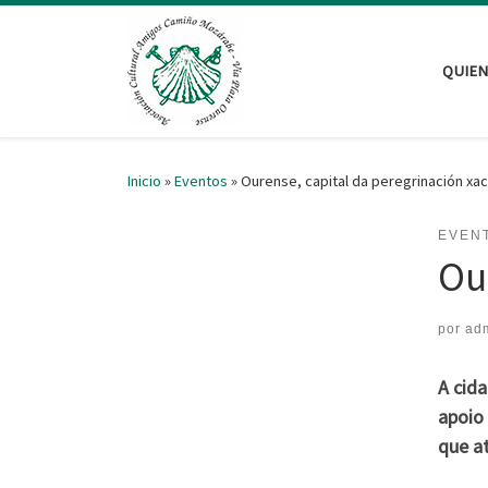
Saltar al contenido
QUIE
Inicio
»
Eventos
»
Ourense, capital da peregrinación xa
EVEN
Ou
por
ad
A cida
apoio
que at