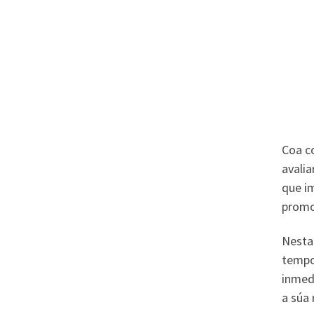
Coa c
avalia
que i
promoc
Nesta 
tempo
inmedi
a súa 