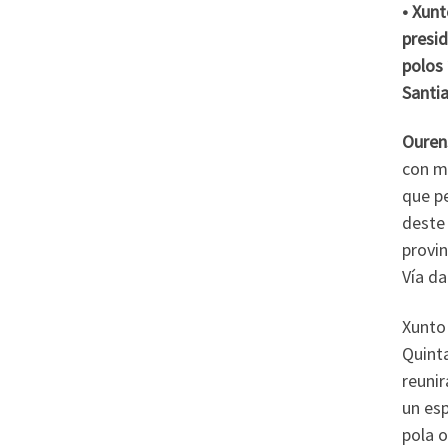
• Xunt
presid
polos 
Santi
Ouren
con mo
que pe
deste 
provin
Vía da
Xunto 
Quinta
reuni
un esp
pola o