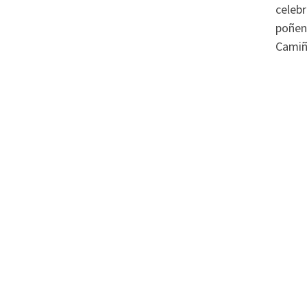
celeb
poñen
Camiñ