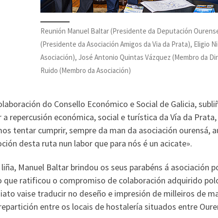
Reunión Manuel Baltar (Presidente da Deputación Ourense
(Presidente da Asociación Amigos da Via da Prata), Eligio 
Asociación), José Antonio Quintas Vázquez (Membro da Dir
Ruido (Membro da Asociación)
olaboración do Consello Económico e Social de Galicia, su
r a repercusión económica, social e turística da Vía da Prata
mos tentar cumprir, sempre da man da asociación ourensá, a
ión desta ruta nun labor que para nós é un acicate».
liña, Manuel Baltar brindou os seus parabéns á asociación p
 que ratificou o compromiso de colaboración adquirido polo
ato vaise traducir no deseño e impresión de milleiros de ma
repartición entre os locais de hostalería situados entre Ou