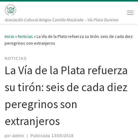
Saltar al contenido
Me
Asociación Cultural Amigos Camiño Mozárabe – Vía Plata Ourense
Inicio
»
Noticias
»
La Vía de la Plata refuerza su tirón: seis de cada diez
peregrinos son extranjeros
NOTICIAS
La Vía de la Plata refuerza
su tirón: seis de cada diez
peregrinos son
extranjeros
por
admin
|
Publicada
13/05/2018