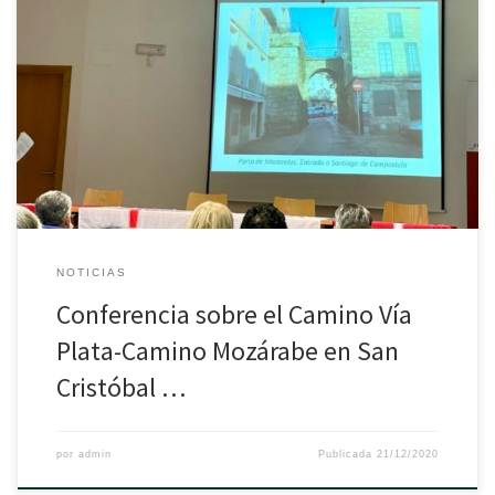
La Asociación participo en la Conferencia sobre el Camino Vía
Plata – Camiño Mozárabe en San Cristóbal de Cea el pasado 19
de diciembre. El acto fue organizado por la «Orden del Camino
de Santiago»
NOTICIAS
Conferencia sobre el Camino Vía
Plata-Camino Mozárabe en San
Cristóbal …
por
admin
Publicada
21/12/2020