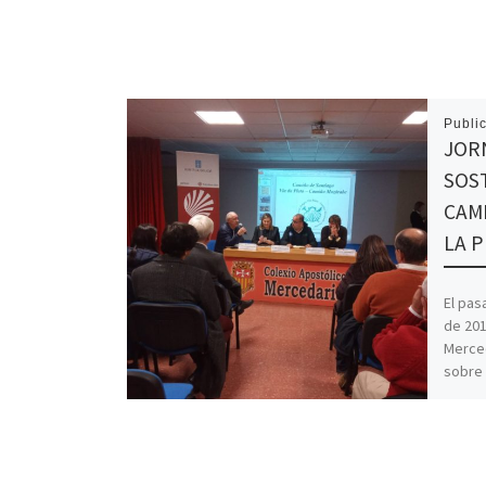
Publi
JOR
SOST
CAMI
LA P
El pas
de 201
Merced
sobre 