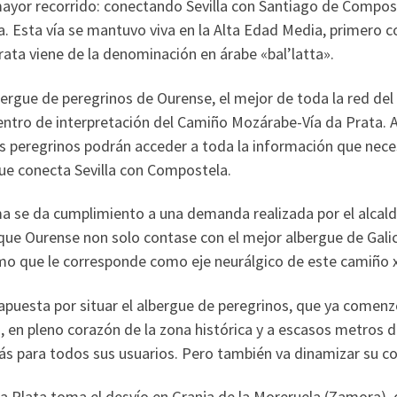
ayor recorrido: conectando Sevilla con Santiago de Compost
. Esta vía se mantuvo viva en la Alta Edad Media, primero c
Prata viene de la denominación en árabe «bal’latta».
bergue de peregrinos de Ourense, el mejor de toda la red del
entro de interpretación del Camiño Mozárabe-Vía da Prata. As
os peregrinos podrán acceder a toda la información que nece
que conecta Sevilla con Compostela.
a se da cumplimiento a una demanda realizada por el alcalde
«que Ourense non solo contase con el mejor albergue de Galici
o que le corresponde como eje neurálgico de este camiño 
apuesta por situar el albergue de peregrinos, que ya comenzó 
, en pleno corazón de la zona histórica y a escasos metros d
ás para todos sus usuarios. Pero también va dinamizar su con
la Plata toma el desvío en Granja de la Moreruela (Zamora), 