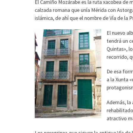
El Camiño Mozárabe es la ruta xacobea de m
calzada romana que unía Mérida con Astorga
islámica, de ahí que el nombre de Vía de la 
El nuevo al
tendrá un c
Quintas», l
recorrido, 
De esa form
a la Xunta 
protagonism
Además, la 
rehabilitado
atractivo m
Los peregrinos que siguen la antigua Vía de 