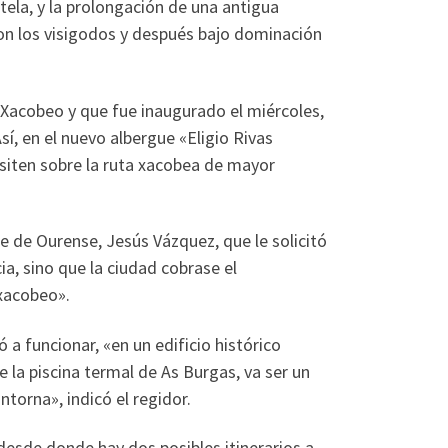
ela, y la prolongación de una antigua
on los visigodos y después bajo dominación
 Xacobeo y que fue inaugurado el miércoles,
í, en el nuevo albergue «Eligio Rivas
siten sobre la ruta xacobea de mayor
 de Ourense, Jesús Vázquez, que le solicitó
a, sino que la ciudad cobrase el
xacobeo».
a funcionar, «en un edificio histórico
e la piscina termal de As Burgas, va ser un
torna», indicó el regidor.
desde donde hay dos posibles itinerarios a