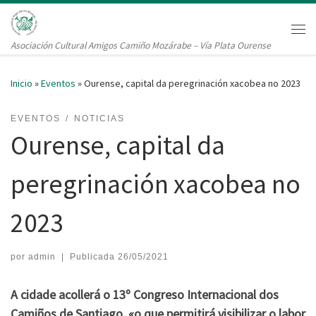
Saltar al contenido
Me
Asociación Cultural Amigos Camiño Mozárabe – Vía Plata Ourense
Inicio
»
Eventos
»
Ourense, capital da peregrinación xacobea no 2023
EVENTOS
NOTICIAS
Ourense, capital da
peregrinación xacobea no
2023
por
admin
|
Publicada
26/05/2021
A cidade acollerá o 13º Congreso Internacional dos
Camiños de Santiago, «o que permitirá visibilizar o labor