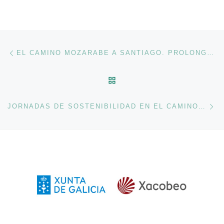
Navegación de entradas
Entrada anterior
EL CAMINO MOZARABE A SANTIAGO. PROLONGACIÓN DE LA VÍA DE LA PLATA.
VOLVER A LA LISTA DE 
En
JORNADAS DE SOSTENIBILIDAD EN EL CAMINO DE SANTIAGO-VIA DE LA PLATA.