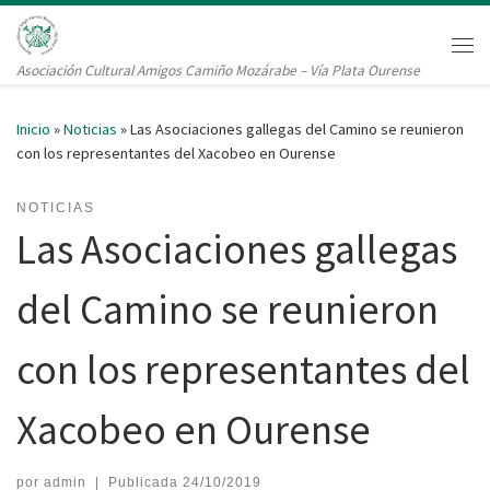
Saltar al contenido
Me
Asociación Cultural Amigos Camiño Mozárabe – Vía Plata Ourense
Inicio
»
Noticias
»
Las Asociaciones gallegas del Camino se reunieron
con los representantes del Xacobeo en Ourense
NOTICIAS
Las Asociaciones gallegas
del Camino se reunieron
con los representantes del
Xacobeo en Ourense
por
admin
|
Publicada
24/10/2019